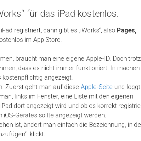
Works“ für das iPad kostenlos.
Pad registriert, dann gibt es „iWorks“, also
Pages,
ostenlos im App Store.
en, braucht man eine eigene Apple-ID. Doch trotz
mmen, dass es nicht immer funktioniert. In machen
 kostenpflichtig angezeigt.
en. Zuerst geht man auf diese
Apple-Seite
und loggt
e man, links im Fenster, eine Liste mit den eigenen
Einstellungen zum Datenschutz
iPad dort angezeigt wird und ob es korrekt registrie
Wir benötigen Ihre Zustimmung! Durch den Einsatz von
Cookies und anderen Technologien durch uns ermöglichen Sie
n iOS-Gerätes sollte angezeigt werden.
diese Webseite zu verbessern. Wir bitten deshalb um Ihre
ehen ist, ändert man einfach die Bezeichnung, in d
Einwilligung folgendes zu nutzen:
nzufügen“ klickt.
Cookie Einstellungen
Alle akzeptieren