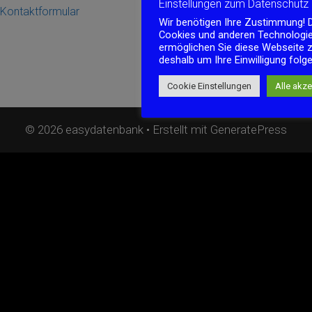
Einstellungen zum Datenschutz
Kontaktformular
Wir benötigen Ihre Zustimmung! 
Cookies und anderen Technologi
ermöglichen Sie diese Webseite z
deshalb um Ihre Einwilligung folg
Cookie Einstellungen
Alle akze
© 2026 easydatenbank
• Erstellt mit
GeneratePress