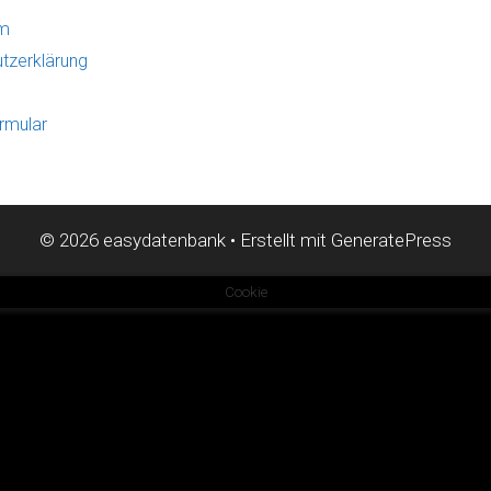
um
tzerklärung
rmular
© 2026 easydatenbank
• Erstellt mit
GeneratePress
Cookie