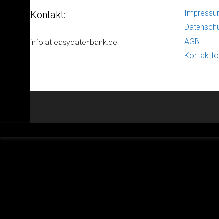
Impress
Kontakt:
Datenschu
AGB
info[at]easydatenbank.de
Kontaktfo